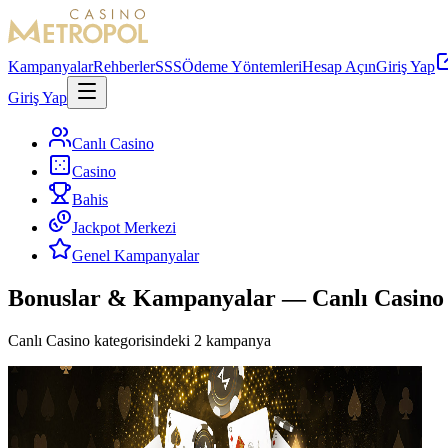
Kampanyalar
Rehberler
SSS
Ödeme Yöntemleri
Hesap Açın
Giriş Yap
Giriş Yap
Canlı Casino
Casino
Bahis
Jackpot Merkezi
Genel Kampanyalar
Bonuslar & Kampanyalar — Canlı Casino
Canlı Casino kategorisindeki 2 kampanya