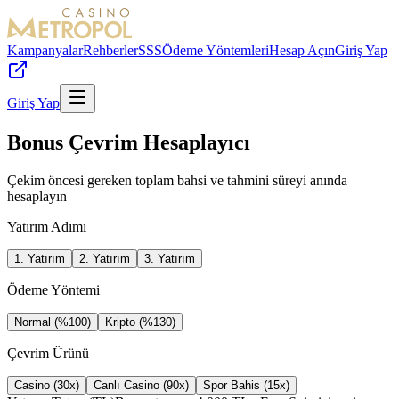
Kampanyalar
Rehberler
SSS
Ödeme Yöntemleri
Hesap Açın
Giriş Yap
Giriş Yap
Bonus Çevrim Hesaplayıcı
Çekim öncesi gereken toplam bahsi ve tahmini süreyi anında
hesaplayın
Yatırım Adımı
1. Yatırım
2. Yatırım
3. Yatırım
Ödeme Yöntemi
Normal (%100)
Kripto (%130)
Çevrim Ürünü
Casino
(
30
x)
Canlı Casino
(
90
x)
Spor Bahis
(
15
x)