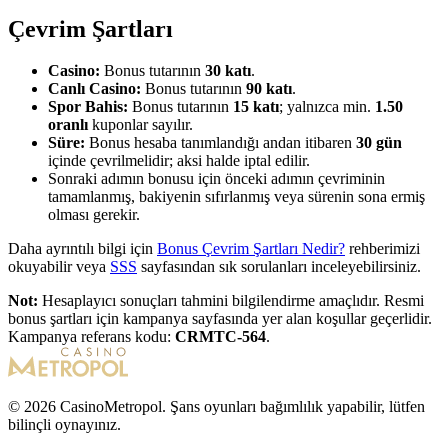
Çevrim Şartları
Casino:
Bonus tutarının
30 katı
.
Canlı Casino:
Bonus tutarının
90 katı
.
Spor Bahis:
Bonus tutarının
15 katı
; yalnızca min.
1.50
oranlı
kuponlar sayılır.
Süre:
Bonus hesaba tanımlandığı andan itibaren
30 gün
içinde çevrilmelidir; aksi halde iptal edilir.
Sonraki adımın bonusu için önceki adımın çevriminin
tamamlanmış, bakiyenin sıfırlanmış veya sürenin sona ermiş
olması gerekir.
Daha ayrıntılı bilgi için
Bonus Çevrim Şartları Nedir?
rehberimizi
okuyabilir veya
SSS
sayfasından sık sorulanları inceleyebilirsiniz.
Not:
Hesaplayıcı sonuçları tahmini bilgilendirme amaçlıdır. Resmi
bonus şartları için kampanya sayfasında yer alan koşullar geçerlidir.
Kampanya referans kodu:
CRMTC-564
.
©
2026
CasinoMetropol
. Şans oyunları bağımlılık yapabilir, lütfen
bilinçli oynayınız.