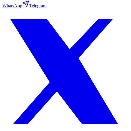
WhatsApp
Telegram