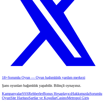
18+
Sorumlu Oyun — Oyun bağımlılığı yardım merkezi
Şans oyunları bağımlılık yapabilir. Bilinçli oynayınız.
Kampanyalar
SSS
Rehberler
Bonus Hesaplayıcı
Hakkımızda
Sorumlu
Oyun
Site Haritası
Şartlar ve Koşullar
CasinoMetropol Giriş