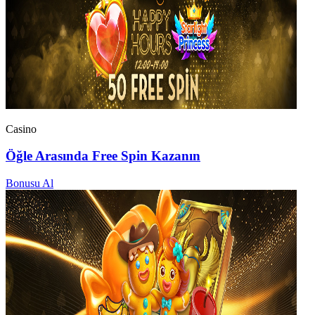
Casino
Öğle Arasında Free Spin Kazanın
Bonusu Al