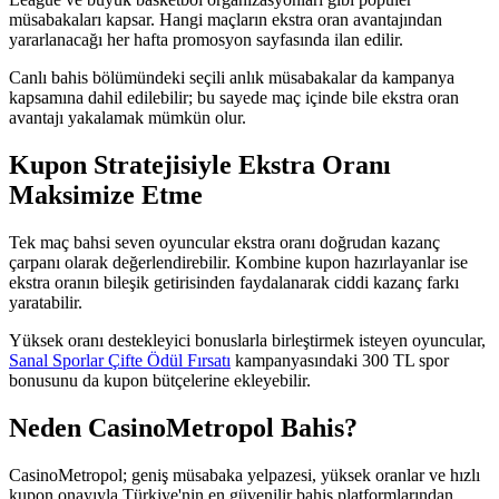
müsabakaları kapsar. Hangi maçların ekstra oran avantajından
yararlanacağı her hafta promosyon sayfasında ilan edilir.
Canlı bahis bölümündeki seçili anlık müsabakalar da kampanya
kapsamına dahil edilebilir; bu sayede maç içinde bile ekstra oran
avantajı yakalamak mümkün olur.
Kupon Stratejisiyle Ekstra Oranı
Maksimize Etme
Tek maç bahsi seven oyuncular ekstra oranı doğrudan kazanç
çarpanı olarak değerlendirebilir. Kombine kupon hazırlayanlar ise
ekstra oranın bileşik getirisinden faydalanarak ciddi kazanç farkı
yaratabilir.
Yüksek oranı destekleyici bonuslarla birleştirmek isteyen oyuncular,
Sanal Sporlar Çifte Ödül Fırsatı
kampanyasındaki 300 TL spor
bonusunu da kupon bütçelerine ekleyebilir.
Neden CasinoMetropol Bahis?
CasinoMetropol; geniş müsabaka yelpazesi, yüksek oranlar ve hızlı
kupon onayıyla Türkiye'nin en güvenilir bahis platformlarından