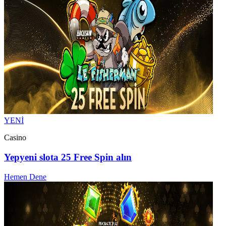
YENİ
Casino
Yepyeni slota 25 Free Spin alın
Hemen Dene