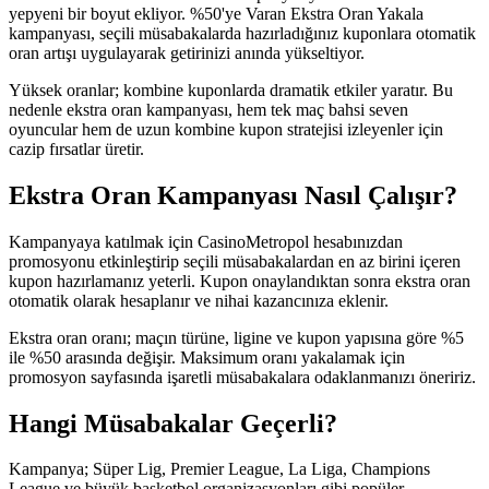
yepyeni bir boyut ekliyor. %50'ye Varan Ekstra Oran Yakala
kampanyası, seçili müsabakalarda hazırladığınız kuponlara otomatik
oran artışı uygulayarak getirinizi anında yükseltiyor.
Yüksek oranlar; kombine kuponlarda dramatik etkiler yaratır. Bu
nedenle ekstra oran kampanyası, hem tek maç bahsi seven
oyuncular hem de uzun kombine kupon stratejisi izleyenler için
cazip fırsatlar üretir.
Ekstra Oran Kampanyası Nasıl Çalışır?
Kampanyaya katılmak için CasinoMetropol hesabınızdan
promosyonu etkinleştirip seçili müsabakalardan en az birini içeren
kupon hazırlamanız yeterli. Kupon onaylandıktan sonra ekstra oran
otomatik olarak hesaplanır ve nihai kazancınıza eklenir.
Ekstra oran oranı; maçın türüne, ligine ve kupon yapısına göre %5
ile %50 arasında değişir. Maksimum oranı yakalamak için
promosyon sayfasında işaretli müsabakalara odaklanmanızı öneririz.
Hangi Müsabakalar Geçerli?
Kampanya; Süper Lig, Premier League, La Liga, Champions
League ve büyük basketbol organizasyonları gibi popüler